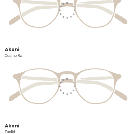
Akoni
Cosmo Rx
Akoni
Euclid