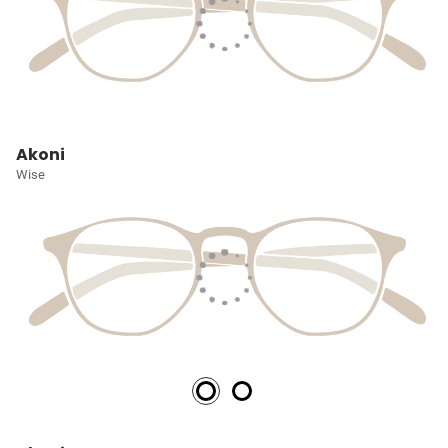
Akoni
Wise