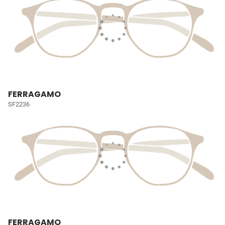
FERRAGAMO
SF2236
FERRAGAMO