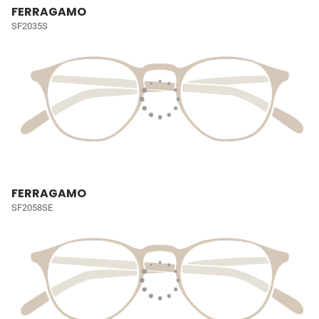
FERRAGAMO
SF2035S
FERRAGAMO
SF2058SE